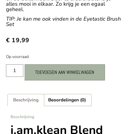
alles mooi in elkaar. Zo krijg je een egaal
geheel.
TIP: Je kan me ook vinden in de Eyetastic Brush
Set
€
19,99
Op voorraad
TOEVOEGEN AAN WINKELWAGEN
Beschrijving
Beoordelingen (0)
Beschrijving
i.am.klean Blend