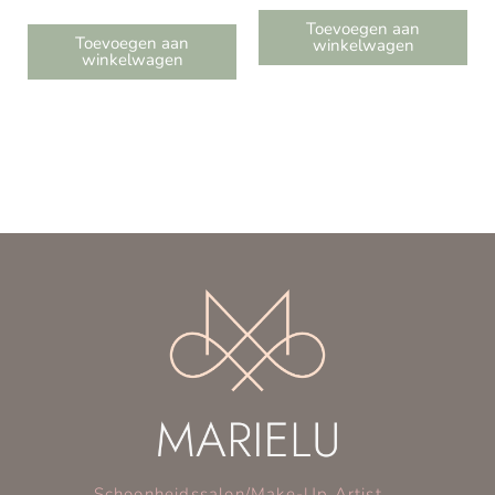
Toevoegen aan
Toevoegen aan
winkelwagen
winkelwagen
€
19,99
Blend Brush – I.am.klean
Schoonheidssalon/Make-Up Artist