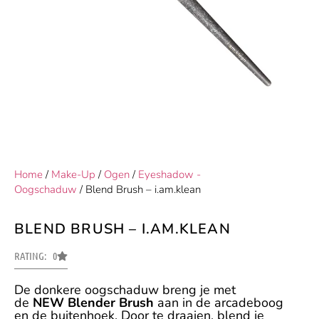
Home
/
Make-Up
/
Ogen
/
Eyeshadow -
Oogschaduw
/ Blend Brush – i.am.klean
BLEND BRUSH – I.AM.KLEAN
RATING: 0
De donkere oogschaduw breng je met
de
NEW
Blender Brush
aan in de arcadeboog
en de buitenhoek. Door te draaien, blend je